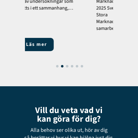
 som
Marknadschefsundersökningen
med
ng,…
2025 SveMa genomför varje år den
Stora
Marknadschefsundersökningen
samarbete med…
Läs mer
Vill du veta vad vi
kan göra för dig?
Alla behov ser olika ut, hör av dig
så berättar vi hur vi kan hjälpa just dig.